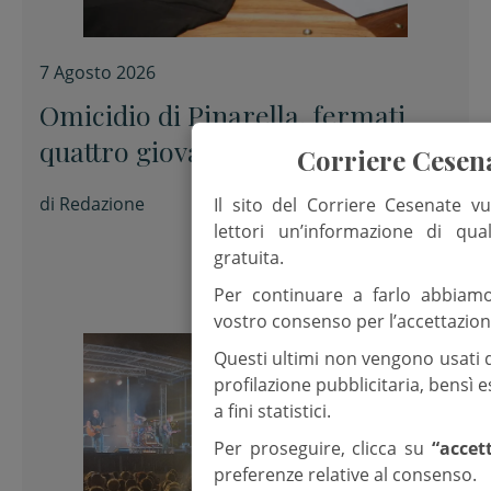
7 Agosto 2026
Omicidio di Pinarella, fermati
quattro giovani per la morte di
Corriere Cesen
Nicola Musiani
di
Redazione
Il sito del Corriere Cesenate vu
lettori un’informazione di qua
gratuita.
Per continuare a farlo abbiam
vostro consenso per l’accettazion
Questi ultimi non vengono usati 
profilazione pubblicitaria, bensì
a fini statistici.
Per proseguire, clicca su
“accet
preferenze relative al consenso.