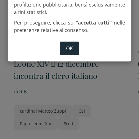
profilazione pubblicitaria, bensì esclusivamente
a fini statistici.
Per proseguire, clicca su
“accetta tutti”
nelle
preferenze relative al consenso.
OK
30 Luglio 2026
Leone XIV il 12 dicembre
incontra il clero italiano
di
R.B.
cardinal Matteo Zuppi
Cei
Papa Leone XIV
Preti