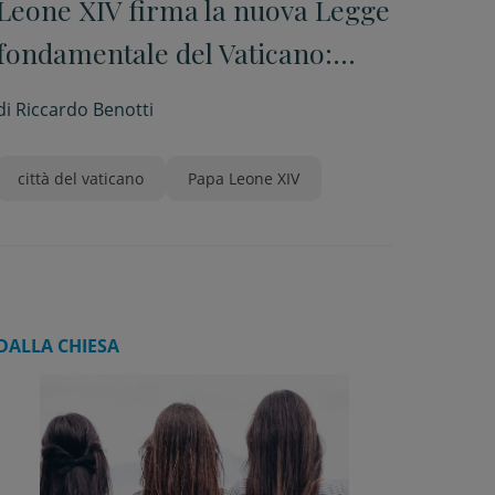
Leone XIV firma la nuova Legge
fondamentale del Vaticano:
presidenza aperta ai non
di
Riccardo Benotti
cardinali e poteri ridefiniti
città del vaticano
Papa Leone XIV
DALLA CHIESA