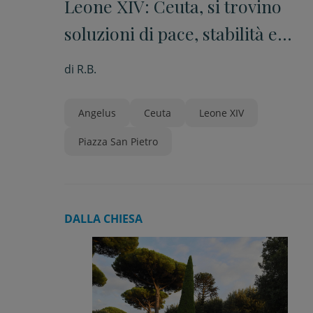
Leone XIV: Ceuta, si trovino
soluzioni di pace, stabilità e
giustizia per i migranti
di
R.B.
Angelus
Ceuta
Leone XIV
Piazza San Pietro
DALLA CHIESA