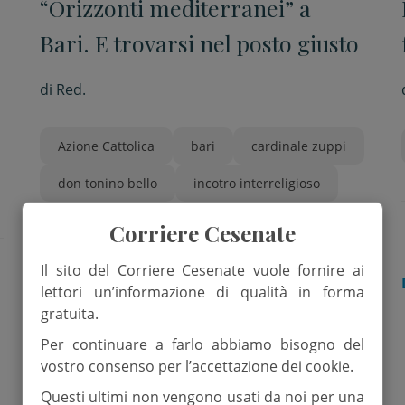
“Orizzonti mediterranei” a
Bari. E trovarsi nel posto giusto
di
Red.
Azione Cattolica
bari
cardinale zuppi
don tonino bello
incotro interreligioso
Corriere Cesenate
Il sito del Corriere Cesenate vuole fornire ai
DALLA CHIESA
lettori un’informazione di qualità in forma
gratuita.
Per continuare a farlo abbiamo bisogno del
vostro consenso per l’accettazione dei cookie.
Questi ultimi non vengono usati da noi per una