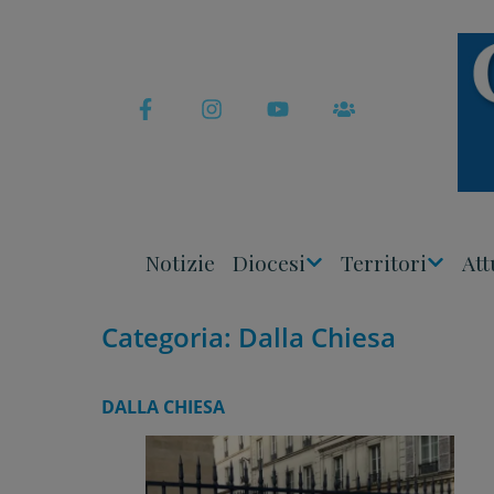
Skip
to
content
Notizie
Diocesi
Territori
Att
Apri
Apri
Menu
Menu
Categoria:
Dalla Chiesa
DALLA CHIESA