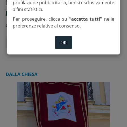
Meeting Rimini 2026, Leone XIV
profilazione pubblicitaria, bensì esclusivamente
a fini statistici.
protagonista della 47esima edizione
Per proseguire, clicca su
“accetta tutti”
nelle
di
Daniele Rocchi
preferenze relative al consenso.
OK
Meeting Rimini
Papa Leone XIV
DALLA CHIESA