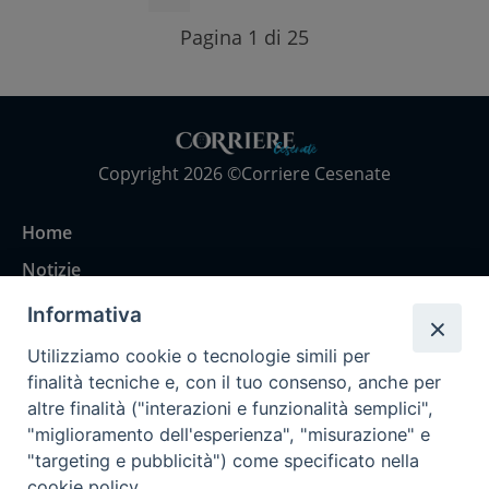
Pagina 1 di 25
Copyright 2026 ©Corriere Cesenate
Home
Notizie
Rubriche
Informativa
Chi siamo
Utilizziamo cookie o tecnologie simili per
Come abbonarsi
finalità tecniche e, con il tuo consenso, anche per
altre finalità ("interazioni e funzionalità semplici",
Contatti
"miglioramento dell'esperienza", "misurazione" e
"targeting e pubblicità") come specificato nella
cookie policy.