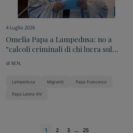
4 Luglio 2026
Omelia Papa a Lampedusa: no a
“calcoli criminali di chi lucra sul
dramma altrui”
di
M.N.
Lampedusa
Migranti
Papa Francesco
Papa Leone XIV
1
2
3
…
25