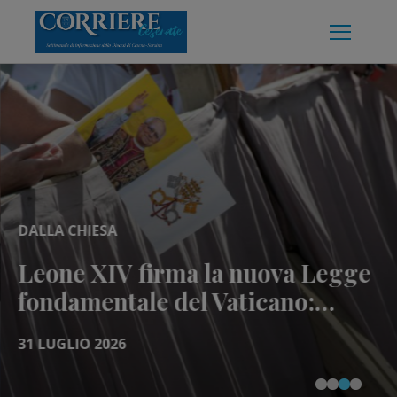
Skip
to
content
DALLA CHIESA
Leone XIV firma la nuova Legge
fondamentale del Vaticano:
presidenza aperta ai non
31 LUGLIO 2026
cardinali e poteri ridefiniti