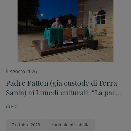
5 Agosto 2026
Padre Patton (già custode di Terra
Santa) ai Lunedì culturali: “La pace è
un prodotto artigianale. Si
di
F.z.
costruisce pezzo per pezzo”
7 ottobre 2023
cadinale pizzaballa