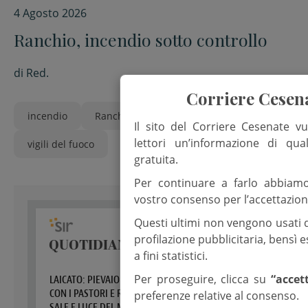
4 Agosto 2026
Ranchio, incendio sotto controllo
di
Red.
Corriere Cesen
incendio
Ranchio
Sarsina
Il sito del Corriere Cesenate vu
lettori un’informazione di qua
vigili del fuoco
gratuita.
Per continuare a farlo abbiam
vostro consenso per l’accettazion
Questi ultimi non vengono usati 
profilazione pubblicitaria, bensì
a fini statistici.
Per proseguire, clicca su
“accet
preferenze relative al consenso.