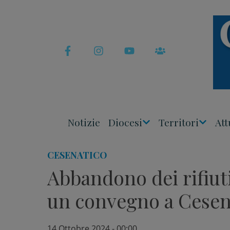
Skip
to
content
Notizie
Diocesi
Territori
Att
Apri
Apri
Menu
Menu
CESENATICO
Abbandono dei rifiut
un convegno a Cesen
14 Ottobre 2024 - 00:00