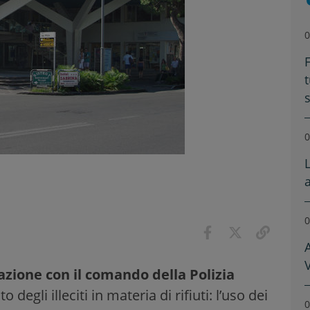
0
F
0
0
V
zione con il comando della Polizia
egli illeciti in materia di rifiuti: l’uso dei
0