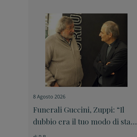
8 Agosto 2026
Funerali Guccini, Zuppi: “Il
dubbio era il tuo modo di star
davanti alle cose senza barare