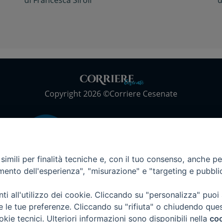
di
Francesca Siroli
d
Copyright 2026 ©Corriere Cesenate
imili per finalità tecniche e, con il tuo consenso, anche per 
amento dell'esperienza", "misurazione" e "targeting e pubbli
i all'utilizzo dei cookie. Cliccando su "personalizza" puoi
re le tue preferenze. Cliccando su "rifiuta" o chiudendo que
okie tecnici. Ulteriori informazioni sono disponibili nella
coo