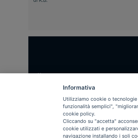
di
R.B.
Home
Notizie
Informativa
Rubriche
Utilizziamo cookie o tecnologie s
Chi siamo
funzionalità semplici", "miglior
cookie policy.
Come abbonarsi
Cliccando su "accetta" acconsent
Contatti
cookie utilizzati e personalizza
navigazione installando i soli co