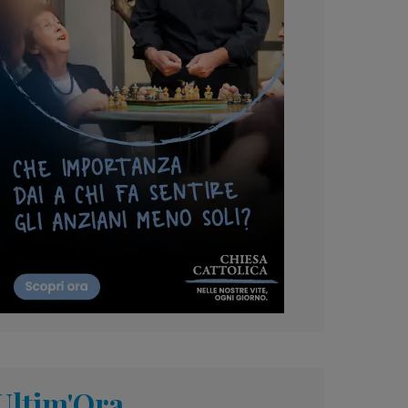
Ultim'Ora