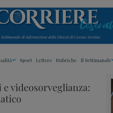
ualità
Sport
Lettere
Rubriche
Il Settimanale
Apri
Menu
i e videosorveglianza:
atico