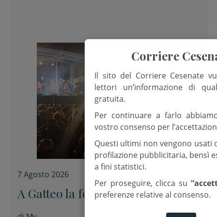
Corriere Cesen
Il sito del Corriere Cesenate vu
lettori un’informazione di qua
gratuita.
Per continuare a farlo abbiam
vostro consenso per l’accettazion
Questi ultimi non vengono usati 
profilazione pubblicitaria, bensì
a fini statistici.
7 Agosto 2026
Per proseguire, clicca su
“accet
A Gatteo la festa di San Lorenzo
preferenze relative al consenso.
di
Mv