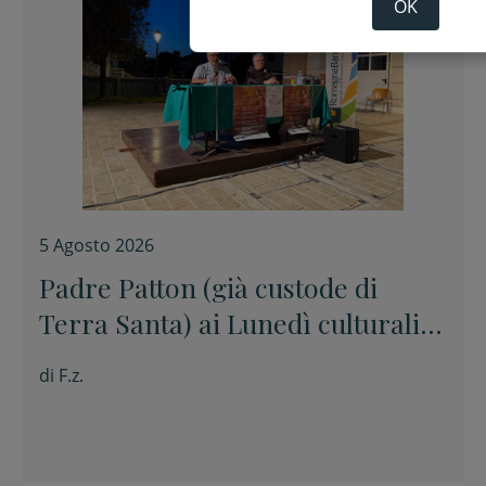
OK
5 Agosto 2026
Padre Patton (già custode di
Terra Santa) ai Lunedì culturali:
“La pace è un prodotto
di
F.z.
artigianale. Si costruisce pezzo
per pezzo”