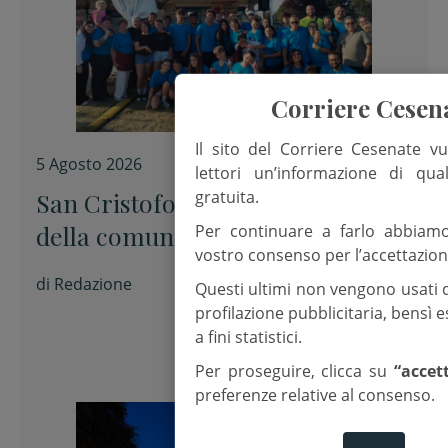
Corriere Cesen
Il sito del Corriere Cesenate vu
5 Agosto 2026
lettori un’informazione di qua
gratuita.
San Cristoforo, il ringraziamento
della comunità parrocchiale al
Per continuare a farlo abbiam
vostro consenso per l’accettazion
termine della festa
di
Redazione
Questi ultimi non vengono usati 
profilazione pubblicitaria, bensì
a fini statistici.
Per proseguire, clicca su
“accet
preferenze relative al consenso.