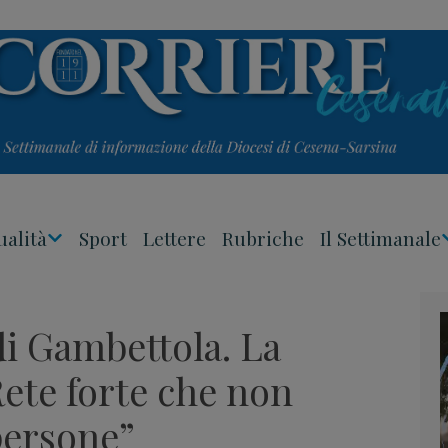
ualità
Sport
Lettere
Rubriche
Il Settimanale
Apri
Menu
di Gambettola. La
Rete forte che non
 persone”