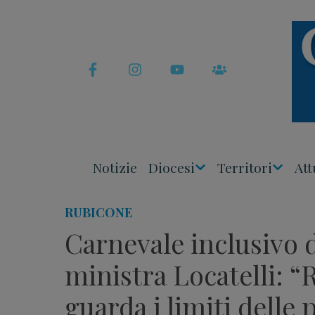
Skip
to
content
Notizie
Diocesi
Territori
Att
Apri
Apri
Menu
Menu
RUBICONE
Carnevale inclusivo 
ministra Locatelli: “
guarda i limiti delle