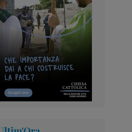
Ultim'Ora