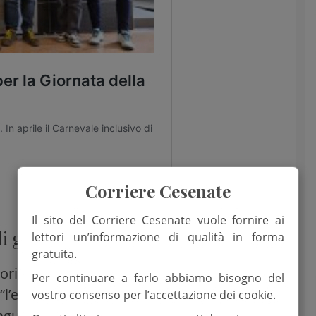
Corriere Cesenate
Il sito del Corriere Cesenate vuole fornire ai
i grande rilevanza”
lettori un’informazione di qualità in forma
gratuita.
orio, il deputato forlivese della Lega
Per continuare a farlo abbiamo bisogno del
“l’edizione 2026 del Carnevale di Romagna
vostro consenso per l’accettazione dei cookie.
traguardo dei
140 anni
, certifica ancora una