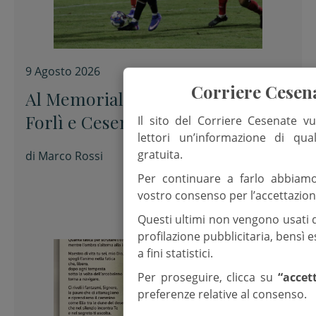
9 Agosto 2026
Corriere Cesen
Al Memorial “Sirotti” 0-0 tra
Forlì e Cesena
Il sito del Corriere Cesenate vu
lettori un’informazione di qua
gratuita.
di
Marco Rossi
Per continuare a farlo abbiam
vostro consenso per l’accettazion
Questi ultimi non vengono usati 
profilazione pubblicitaria, bensì
a fini statistici.
Per proseguire, clicca su
“accet
preferenze relative al consenso.