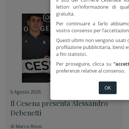
Il sito del Corriere Cesenate vu
lettori un’informazione di qua
gratuita.
Per continuare a farlo abbiam
vostro consenso per l’accettazion
Questi ultimi non vengono usati 
profilazione pubblicitaria, bensì
a fini statistici.
Per proseguire, clicca su
“accet
preferenze relative al consenso.
OK
6 Agosto 2026
Il Cesena presenta Alessandro
Debenetti
di
Marco Rossi