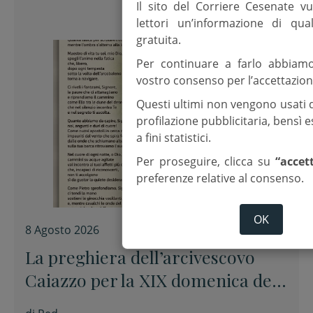
Il sito del Corriere Cesenate vu
lettori un’informazione di qua
gratuita.
Per continuare a farlo abbiam
vostro consenso per l’accettazion
Questi ultimi non vengono usati 
profilazione pubblicitaria, bensì
a fini statistici.
Per proseguire, clicca su
“accet
preferenze relative al consenso.
OK
8 Agosto 2026
La preghiera dell’arcivescovo
Caiazzo per la XIX domenica del
Tempo ordinario