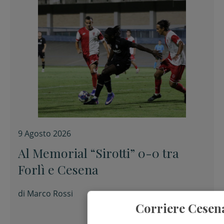
9 Agosto 2026
Al Memorial “Sirotti” 0-0 tra
Forlì e Cesena
di
Marco Rossi
Corriere Cesen