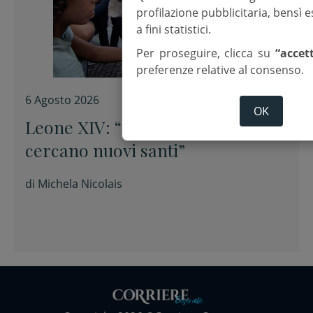
profilazione pubblicitaria, bensì
a fini statistici.
Per proseguire, clicca su
“accet
preferenze relative al consenso.
6 Agosto 2026
OK
Leone XIV: “L’Europa e il mondo
cercano nuovi santi”
di
Michela Nicolais