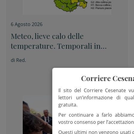
6 Agosto 2026
Meteo, lieve calo delle
temperature. Temporali in
appennino
di
Red.
Corriere Cesen
Il sito del Corriere Cesenate vu
lettori un’informazione di qua
gratuita.
Per continuare a farlo abbiam
vostro consenso per l’accettazion
Questi ultimi non vengono usati 