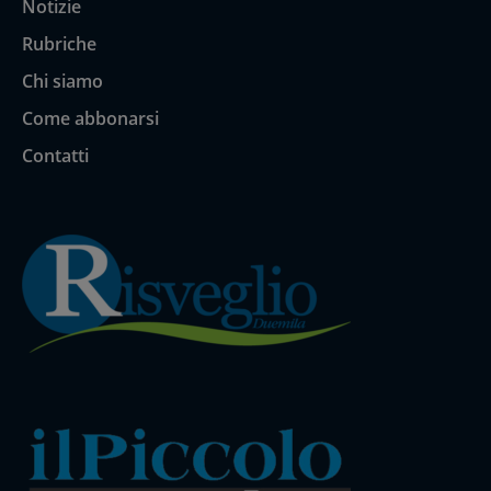
Notizie
Rubriche
Chi siamo
Come abbonarsi
Contatti