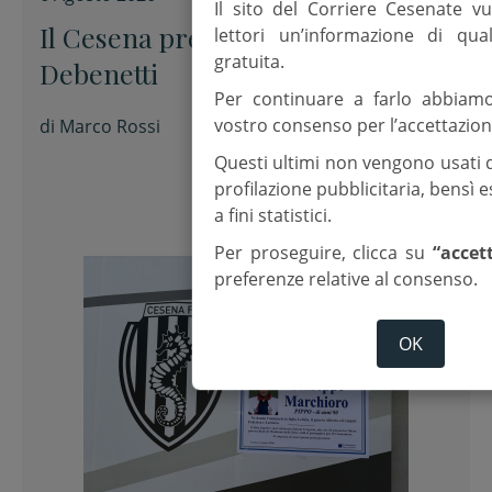
Il sito del Corriere Cesenate vu
Il Cesena presenta Alessandro
lettori un’informazione di qua
gratuita.
Debenetti
Per continuare a farlo abbiam
vostro consenso per l’accettazion
di
Marco Rossi
Questi ultimi non vengono usati 
profilazione pubblicitaria, bensì
a fini statistici.
Per proseguire, clicca su
“accet
preferenze relative al consenso.
OK