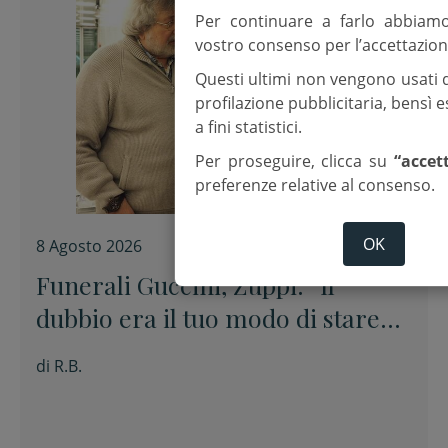
Per continuare a farlo abbiam
vostro consenso per l’accettazion
Questi ultimi non vengono usati 
profilazione pubblicitaria, bensì
a fini statistici.
Per proseguire, clicca su
“accet
preferenze relative al consenso.
OK
8 Agosto 2026
Funerali Guccini, Zuppi: “Il
dubbio era il tuo modo di stare
davanti alle cose senza barare”
di
R.B.