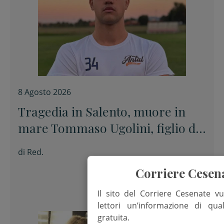
8 Agosto 2026
Tragedia in Salento, muore in
mare Tommaso Ugolini, figlio del
primario di Chirurgia e nipote
di
Red.
della consigliera regionale
Corriere Cesen
Il sito del Corriere Cesenate vu
lettori un’informazione di qua
gratuita.