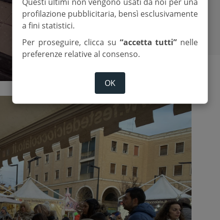
Questi ultimi non vengono usati da noi per una
profilazione pubblicitaria, bensì esclusivamente
a fini statistici.
Per proseguire, clicca su
“accetta tutti”
nelle
preferenze relative al consenso.
OK