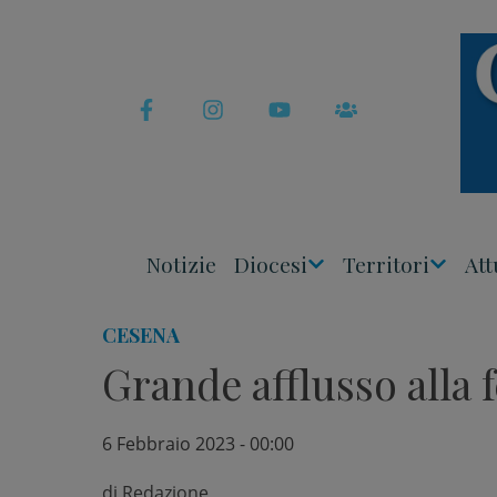
Skip
to
content
Notizie
Diocesi
Territori
Att
Apri
Apri
Menu
Menu
CESENA
Grande afflusso alla f
6 Febbraio 2023 - 00:00
di
Redazione