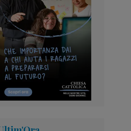
Ultim'Ora