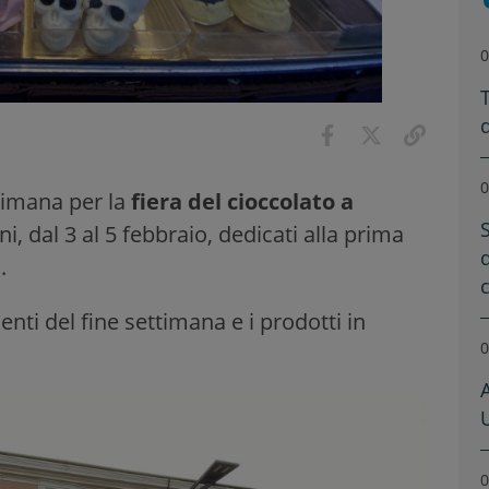
0
T
0
timana per la
fiera del cioccolato a
S
ni, dal 3 al 5 febbraio, dedicati alla prima
.
nti del fine settimana e i prodotti in
0
0