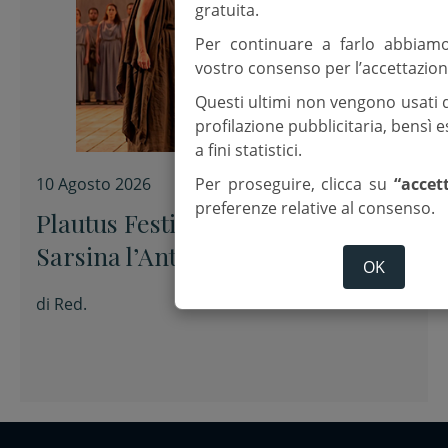
gratuita.
Per continuare a farlo abbiam
vostro consenso per l’accettazion
Questi ultimi non vengono usati 
profilazione pubblicitaria, bensì
a fini statistici.
Per proseguire, clicca su
“accet
10 Agosto 2026
preferenze relative al consenso.
Plautus Festival. Sul palco di
Sarsina l’Antigone e il
OK
Truculentus
di
Red.