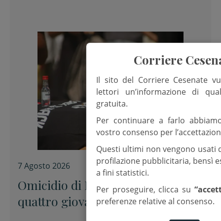
Corriere Cesen
Il sito del Corriere Cesenate vu
lettori un’informazione di qua
gratuita.
Per continuare a farlo abbiam
vostro consenso per l’accettazion
Questi ultimi non vengono usati 
profilazione pubblicitaria, bensì
7 Agosto 2026
a fini statistici.
Omicidio di Pinarella, fermati
Per proseguire, clicca su
“accet
quattro giovani per la morte di
preferenze relative al consenso.
Nicola Musiani