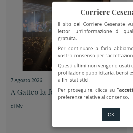
Corriere Cesen
Il sito del Corriere Cesenate vu
lettori un’informazione di qua
gratuita.
Per continuare a farlo abbiam
vostro consenso per l’accettazion
Questi ultimi non vengono usati 
profilazione pubblicitaria, bensì
a fini statistici.
7 Agosto 2026
Per proseguire, clicca su
“accet
A Gatteo la festa di San Lorenzo
preferenze relative al consenso.
di
Mv
OK