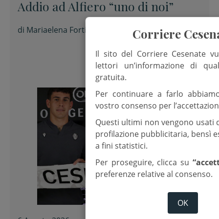
Addio ad Alfiero “uno di noi”
di
Mariaelena Forti
Corriere Cesen
Il sito del Corriere Cesenate vu
lettori un’informazione di qua
gratuita.
Per continuare a farlo abbiam
vostro consenso per l’accettazion
Questi ultimi non vengono usati 
profilazione pubblicitaria, bensì
a fini statistici.
Per proseguire, clicca su
“accet
preferenze relative al consenso.
OK