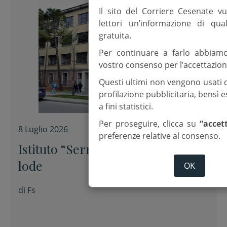
Il sito del Corriere Cesenate vu
lettori un’informazione di qua
gratuita.
Per continuare a farlo abbiam
vostro consenso per l’accettazion
Questi ultimi non vengono usati 
profilazione pubblicitaria, bensì
a fini statistici.
Per proseguire, clicca su
“accet
8 Luglio 2026
preferenze relative al consenso.
Istituto “Serra”, sei centisti e una
lode
OK
di
Fs