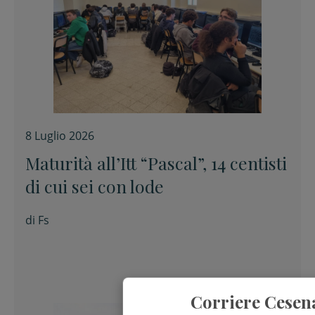
8 Luglio 2026
Maturità all’Itt “Pascal”, 14 centisti
di cui sei con lode
di
Fs
Corriere Cesen