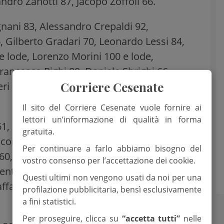
dro Zanotti 87, Jacopo Zoffoli 66.
nani 83, Alessandro Crepaldi 92,
 Gilberto Gradari 70, Leonardo Lessi 84,
 e lode, Lorenzo Morini 100 e lode,
Francesco Righi 80, Daniele Sbrighi 66,
Corriere Cesenate
i 90, Nicole Severi 88, Alan Soldati 80,
Il sito del Corriere Cesenate vuole fornire ai
lettori un’informazione di qualità in forma
1, Roberto Colavecchia 80, Luca
gratuita.
acomo Gattei 84, Federico Golinucci 70,
Per continuare a farlo abbiamo bisogno del
s 60, Francesco Mema 70, Michele Mosconi
vostro consenso per l’accettazione dei cookie.
ntino 80, Julian Ricci 65, Gabriele Rinaldi
Questi ultimi non vengono usati da noi per una
Raffaele Zanni 89, Giacomo Zarri 86, Renwei
profilazione pubblicitaria, bensì esclusivamente
a fini statistici.
Per proseguire, clicca su
“accetta tutti”
nelle