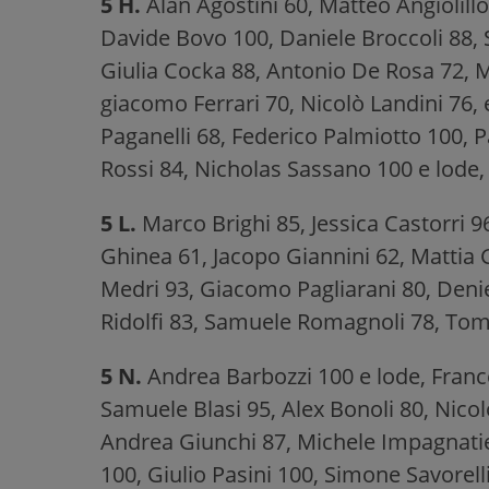
5 H.
Alan Agostini 60, Matteo Angiolill
Davide Bovo 100, Daniele Broccoli 88, 
Giulia Cocka 88, Antonio De Rosa 72, Ma
giacomo Ferrari 70, Nicolò Landini 76, 
Paganelli 68, Federico Palmiotto 100, P
Rossi 84, Nicholas Sassano 100 e lode,
5 L.
Marco Brighi 85, Jessica Castorri 
Ghinea 61, Jacopo Giannini 62, Mattia G
Medri 93, Giacomo Pagliarani 80, Deniel
Ridolfi 83, Samuele Romagnoli 78, To
5 N.
Andrea Barbozzi 100 e lode, France
Samuele Blasi 95, Alex Bonoli 80, Nicol
Andrea Giunchi 87, Michele Impagnatie
100, Giulio Pasini 100, Simone Savorel