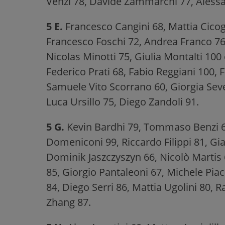
Venzi 78, Davide Zammarchi 77, Alessan
5 E.
Francesco Cangini 68, Mattia Cicog
Francesco Foschi 72, Andrea Franco 76,
Nicolas Minotti 75, Giulia Montalti 100
Federico Prati 68, Fabio Reggiani 100, 
Samuele Vito Scorrano 60, Giorgia Sever
Luca Ursillo 75, Diego Zandoli 91.
5 G.
Kevin Bardhi 79, Tommaso Benzi 6
Domeniconi 99, Riccardo Filippi 81, Gi
Dominik Jaszczyszyn 66, Nicolò Marti
85, Giorgio Pantaleoni 67, Michele Piace
84, Diego Serri 86, Mattia Ugolini 80, 
Zhang 87.