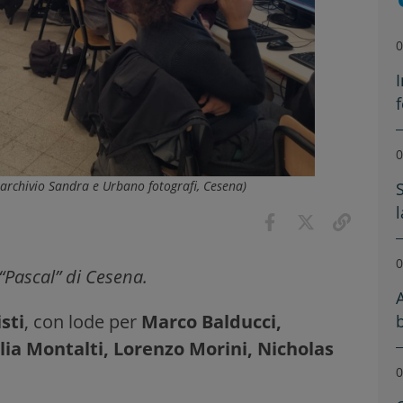
0
f
0
: archivio Sandra e Urbano fotografi, Cesena)
S
0
o “Pascal” di Cesena.
isti
, con lode per
Marco Balducci,
lia Montalti, Lorenzo Morini, Nicholas
0