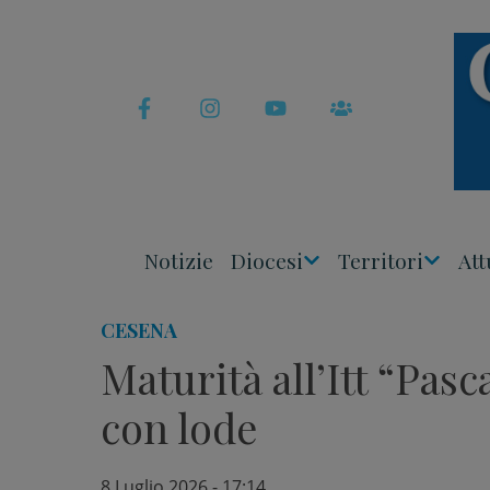
Skip
to
content
Notizie
Diocesi
Territori
Att
Apri
Apri
Menu
Menu
CESENA
Maturità all’Itt “Pasca
con lode
8 Luglio 2026 - 17:14