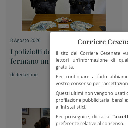
Corriere Cesen
8 Agosto 2026
I poliziotti del Presidio estivo
Il sito del Corriere Cesenate vu
fermano un presunto spacciatore
lettori un’informazione di qua
gratuita.
di
Redazione
Per continuare a farlo abbiam
vostro consenso per l’accettazion
Questi ultimi non vengono usati 
profilazione pubblicitaria, bensì
a fini statistici.
Per proseguire, clicca su
“accet
preferenze relative al consenso.