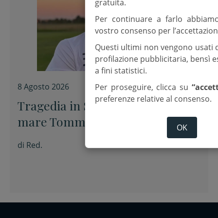
gratuita.
Per continuare a farlo abbiam
vostro consenso per l’accettazion
Questi ultimi non vengono usati 
profilazione pubblicitaria, bensì
a fini statistici.
8 Agosto 2026
Per proseguire, clicca su
“accet
preferenze relative al consenso.
Tragedia in Salento, muore in
mare Tommaso Ugolini, figlio del
OK
primario di Chirurgia e nipote
di
Red.
della consigliera regionale