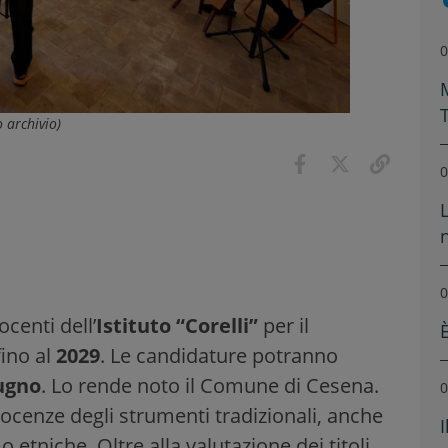
0
o archivio)
0
0
ocenti dell’
Istituto “Corelli”
per il
fino al
2029
. Le candidature potranno
ugno
. Lo rende noto il Comune di Cesena.
0
cenze degli strumenti tradizionali, anche
 etniche. Oltre alla valutazione dei titoli,