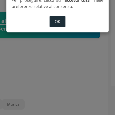
Per proseguire, clicca su
“accetta tutti”
nelle
preferenze relative al consenso.
i al canale WhatsApp del Corriere
OK
senate.
Musica