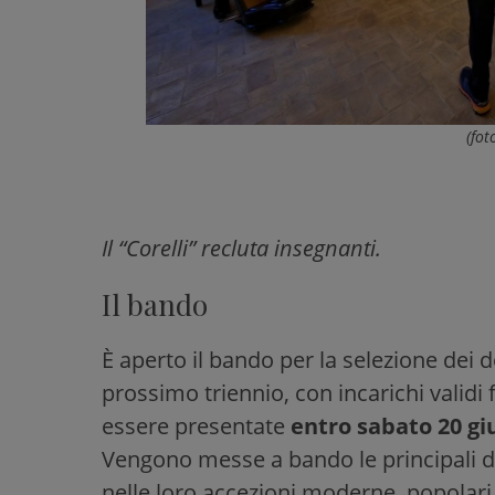
(fot
Il “Corelli” recluta insegnanti.
Il bando
È aperto il bando per la selezione dei d
prossimo triennio, con incarichi validi 
essere presentate
entro sabato 20 gi
Vengono messe a bando le principali do
nelle loro accezioni moderne, popolari o