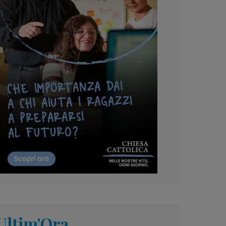
Ultim'Ora