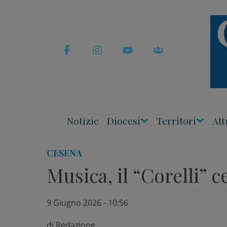
Skip
to
content
Notizie
Diocesi
Territori
Att
Apri
Apri
Menu
Menu
CESENA
Musica, il “Corelli” 
9 Giugno 2026 - 10:56
di
Redazione