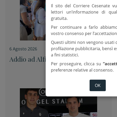
Il sito del Corriere Cesenate vu
lettori un’informazione di qua
gratuita.
Per continuare a farlo abbiam
vostro consenso per l’accettazion
Questi ultimi non vengono usati 
profilazione pubblicitaria, bensì
6 Agosto 2026
a fini statistici.
Addio ad Alfiero “uno di noi”
Per proseguire, clicca su
“accet
preferenze relative al consenso.
OK