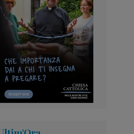
Ultim'Ora