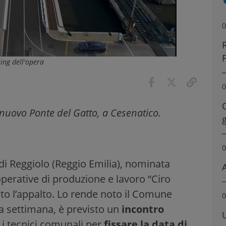
0
ring dell'opera
0
 nuovo Ponte del Gatto, a Cesenatico.
0
di Reggiolo (Reggio Emilia), nominata
perative di produzione e lavoro “Ciro
ato l’appalto. Lo rende noto il Comune
0
ma settimana, è previsto un
incontro
e i tecnici comunali per
fissare la data di