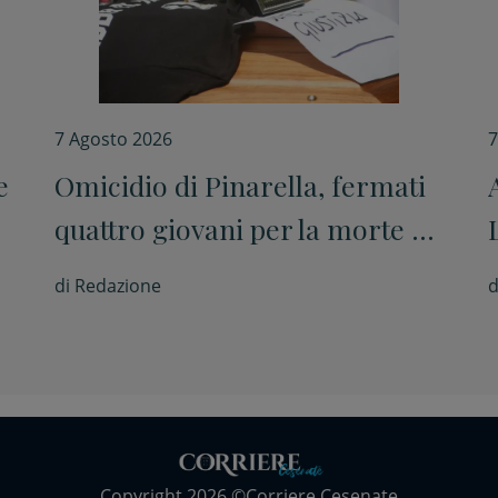
7 Agosto 2026
7
e
Omicidio di Pinarella, fermati
quattro giovani per la morte di
Nicola Musiani
di
Redazione
d
Copyright 2026 ©Corriere Cesenate