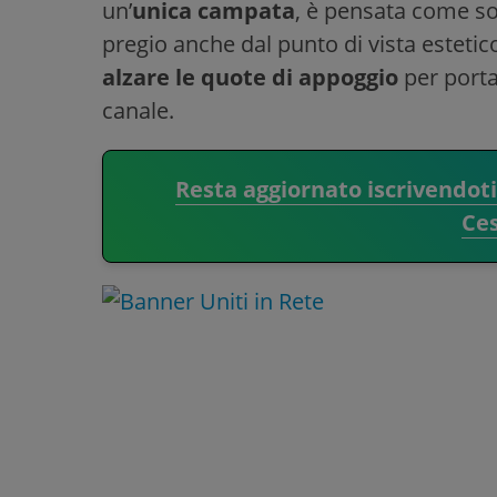
un’
unica campata
, è pensata come so
pregio anche dal punto di vista estetic
alzare le quote di appoggio
per porta
canale.
Resta aggiornato iscrivendot
Ce