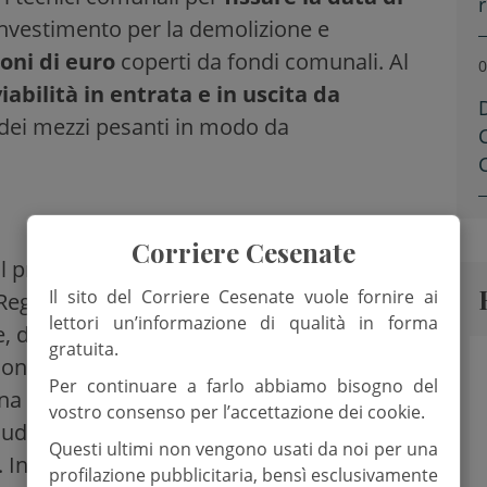
L’investimento per la demolizione e
ioni di euro
coperti da fondi comunali. Al
0
iabilità in entrata e in uscita da
 dei mezzi pesanti in modo da
Corriere Cesenate
 progetto di fattibilità tecnico-economica
Il sito del Corriere Cesenate vuole fornire ai
Reggio-Emilia che in città aveva già
lettori un’informazione di qualità in forma
e, di piazza Spose dei Marinai e la
gratuita.
ione scelta è stata quella di creare
due
Per continuare a farlo abbiamo bisogno del
a “balconata” che si affaccia sul Porto
vostro consenso per l’accettazione dei cookie.
 suddivisione stradale verso monte che
Questi ultimi non vengono usati da noi per una
. In questo modo la struttura progettata, a
profilazione pubblicitaria, bensì esclusivamente