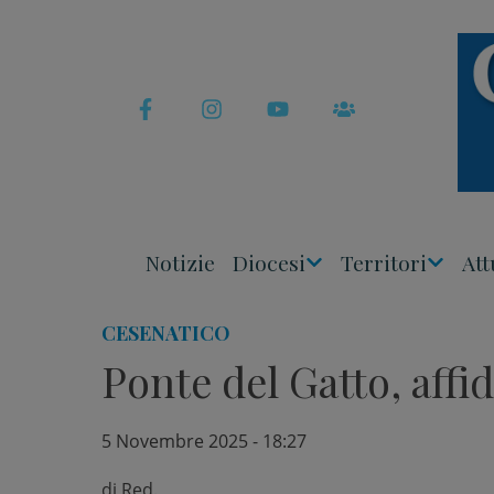
Skip
to
content
Notizie
Diocesi
Territori
Att
Apri
Apri
Menu
Menu
CESENATICO
Ponte del Gatto, affida
5 Novembre 2025 - 18:27
di
Red.