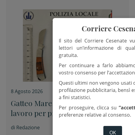
Corriere Cesen
Il sito del Corriere Cesenate vu
lettori un’informazione di qua
gratuita.
Per continuare a farlo abbiam
vostro consenso per l’accettazion
Questi ultimi non vengono usati 
profilazione pubblicitaria, bensì
8 Agosto 2026
a fini statistici.
Gatteo Mare, Polizia locale al
Per proseguire, clicca su
“accet
lavoro per prevenire le baby
preferenze relative al consenso.
gang
di
Redazione
OK