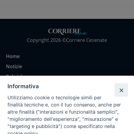
Copyright 2026 ©Corriere Cesenate
Home
Notizie
Rubriche
Informativa
Chi siamo
Come abbonarsi
Utilizziamo cookie o tecnologie simili per
finalità tecniche e, con il tuo consenso, anche per
Contatti
altre finalità ("interazioni e funzionalità semplici",
"miglioramento dell'esperienza", "misurazione" e
"targeting e pubblicità") come specificato nella
cookie policy.