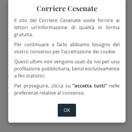
24 Giugno 2026
Corriere Cesenate
Il sito del Corriere Cesenate vuole fornire ai
lettori un’informazione di qualità in forma
gratuita.
Per continuare a farlo abbiamo bisogno del
vostro consenso per l’accettazione dei cookie.
Questi ultimi non vengono usati da noi per una
profilazione pubblicitaria, bensì esclusivamente
a fini statistici.
Per proseguire, clicca su
“accetta tutti”
nelle
preferenze relative al consenso.
Omelie 2025
OK
16 Agosto 2025