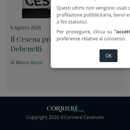
Questi ultimi non vengono usati 
profilazione pubblicitaria, bensì
a fini statistici.
6 Agosto 2026
Per proseguire, clicca su
“accet
Il Cesena presenta Alessandro
preferenze relative al consenso.
Debenetti
OK
di
Marco Rossi
Copyright 2026 ©Corriere Cesenate