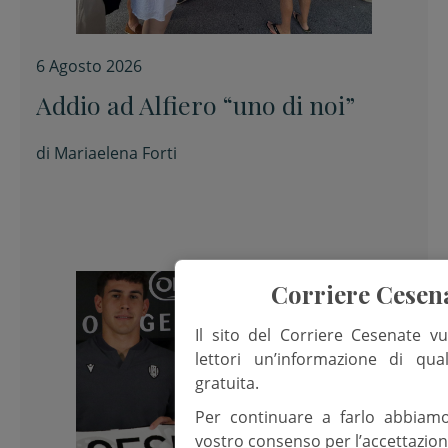
6 Agosto 2026
Addio ad Alfiero “uno di noi”
di
Mariaelena Forti
Corriere Cesen
Il sito del Corriere Cesenate vu
lettori un’informazione di qua
gratuita.
Per continuare a farlo abbiam
vostro consenso per l’accettazion