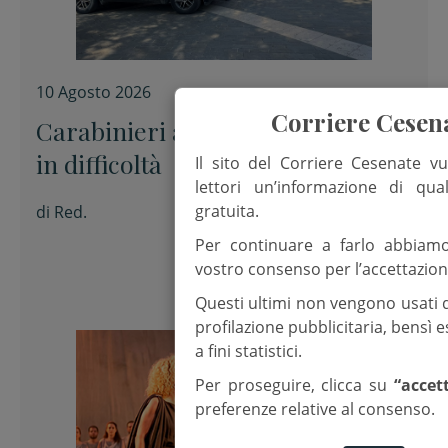
10 Agosto 2026
Corriere Cesen
Carabinieri aiutano due persone
in difficoltà
Il sito del Corriere Cesenate vu
lettori un’informazione di qua
gratuita.
di
Red.
Per continuare a farlo abbiam
vostro consenso per l’accettazion
Questi ultimi non vengono usati 
profilazione pubblicitaria, bensì
a fini statistici.
Per proseguire, clicca su
“accet
preferenze relative al consenso.