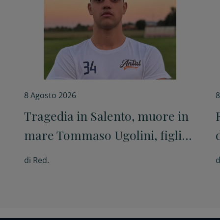
8 Agosto 2026
8
Tragedia in Salento, muore in
mare Tommaso Ugolini, figlio
del primario di Chirurgia e
di
Red.
d
nipote della consigliera
regionale