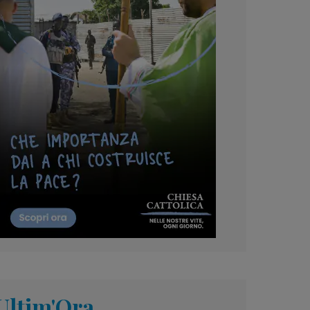
Ultim'Ora