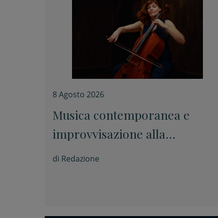
8 Agosto 2026
Musica contemporanea e
improvvisazione alla
Fondazione Tito Balestra di
di
Redazione
Longiano