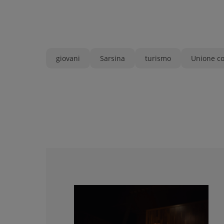
giovani
Sarsina
turismo
Unione co