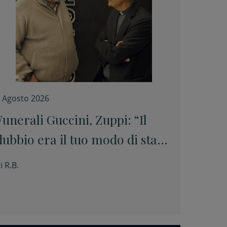
 Agosto 2026
Funerali Guccini, Zuppi: “Il
dubbio era il tuo modo di stare
davanti alle cose senza barare”
i
R.B.