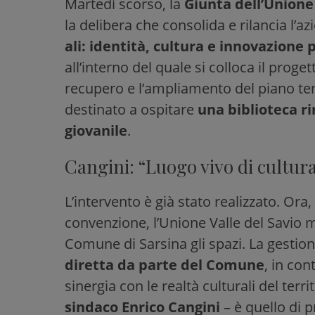
Martedì scorso, la
Giunta dell’Unione
la delibera che consolida e rilancia l’az
ali: identità, cultura e innovazione
all’interno del quale si colloca il proget
recupero e l’ampliamento del piano terr
destinato a ospitare
una biblioteca r
giovanile
.
Cangini: “Luogo vivo di cultur
L’intervento è già stato realizzato. Ora
convenzione, l’Unione Valle del Savio 
Comune di Sarsina gli spazi. La gestion
diretta da parte del Comune
, in con
sinergia con le realtà culturali del terri
sindaco Enrico Cangini
– è quello di 