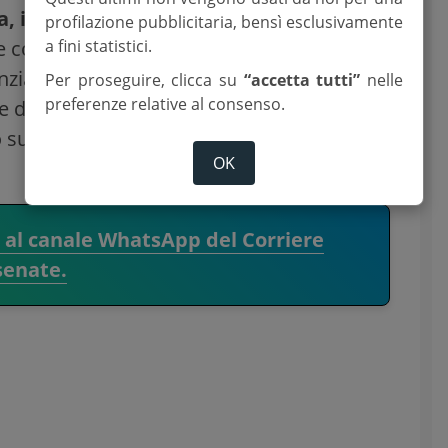
ra, incontro e partecipazione
,
profilazione pubblicitaria, bensì esclusivamente
a fini statistici.
le come punto di riferimento per la
nziarie proprie,
ha arredato i nuovi spazi
Per proseguire, clicca su
“accetta tutti”
nelle
preferenze relative al consenso.
 di eventi e laboratori e della
ui servizi turistici della vallata con
OK
i al canale WhatsApp del Corriere
senate.