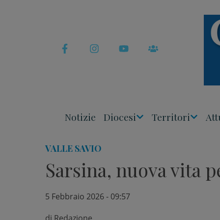
Skip
to
content
Notizie
Diocesi
Territori
Att
Apri
Apri
Menu
Menu
VALLE SAVIO
Sarsina, nuova vita pe
5 Febbraio 2026 - 09:57
di
Redazione