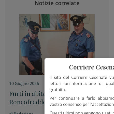
Notizie correlate
Corriere Cesen
Il sito del Corriere Cesenate vu
lettori un’informazione di qua
10 Giugno 2026
gratuita.
Furti in abitazione a
Per continuare a farlo abbiam
Roncofreddo, due arresti
vostro consenso per l’accettazion
Questi ultimi non vengono usati 
di
Redazione