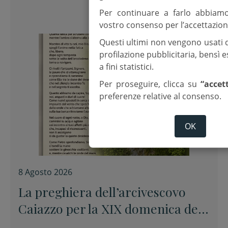
Per continuare a farlo abbiam
vostro consenso per l’accettazion
Questi ultimi non vengono usati 
profilazione pubblicitaria, bensì
a fini statistici.
Per proseguire, clicca su
“accet
preferenze relative al consenso.
OK
8 Agosto 2026
La preghiera dell’arcivescovo
Caiazzo per la XIX domenica del
Tempo ordinario