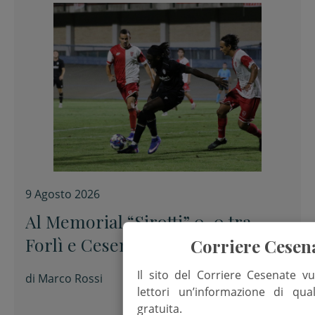
9 Agosto 2026
Al Memorial “Sirotti” 0-0 tra
Forlì e Cesena
Corriere Cesen
Il sito del Corriere Cesenate vu
di
Marco Rossi
lettori un’informazione di qua
gratuita.