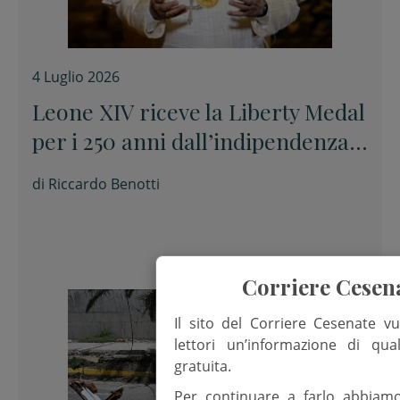
4 Luglio 2026
Leone XIV riceve la Liberty Medal
per i 250 anni dall’indipendenza
americana: “La dignità viene
di
Riccardo Benotti
prima di ogni confine”
Corriere Cesen
Il sito del Corriere Cesenate vu
lettori un’informazione di qua
gratuita.
Per continuare a farlo abbiam