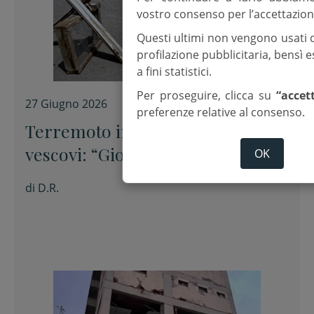
vostro consenso per l’accettazion
Questi ultimi non vengono usati 
profilazione pubblicitaria, bensì
a fini statistici.
Per proseguire, clicca su
“accet
27 Giugno 2026
preferenze relative al consenso.
Terremoto in Venezuela. I
vescovi: “Giornata nazionale di
OK
preghiera e rete di solidarietà”
di
D.R.