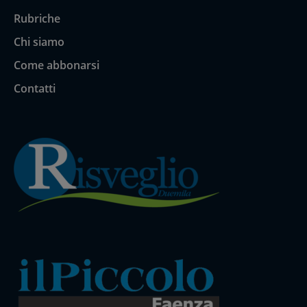
Rubriche
Chi siamo
Come abbonarsi
Contatti