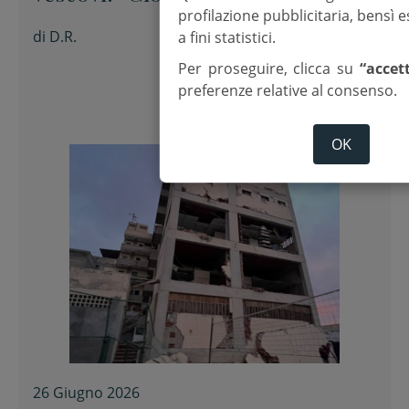
profilazione pubblicitaria, bensì
preghiera e rete di solidarietà”
di
D.R.
a fini statistici.
Per proseguire, clicca su
“accet
preferenze relative al consenso.
OK
26 Giugno 2026