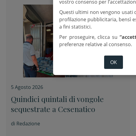
vostro consenso per l’accettazion
Questi ultimi non vengono usati 
profilazione pubblicitaria, bensì
a fini statistici.
Per proseguire, clicca su
“accet
preferenze relative al consenso.
OK
5 Agosto 2026
Quindici quintali di vongole
sequestrate a Cesenatico
di
Redazione