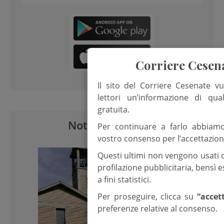
Corriere Cesen
Il sito del Corriere Cesenate vu
lettori un’informazione di qua
gratuita.
Notizie correlate
Per continuare a farlo abbiam
vostro consenso per l’accettazion
Questi ultimi non vengono usati 
profilazione pubblicitaria, bensì
a fini statistici.
Per proseguire, clicca su
“accet
preferenze relative al consenso.