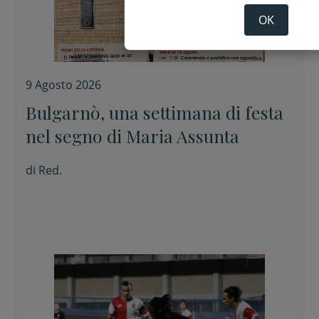
OK
9 Agosto 2026
Bulgarnò, una settimana di festa
nel segno di Maria Assunta
di
Red.