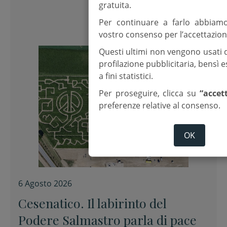
gratuita.
Per continuare a farlo abbiam
vostro consenso per l’accettazion
Questi ultimi non vengono usati 
profilazione pubblicitaria, bensì
a fini statistici.
Per proseguire, clicca su
“accet
preferenze relative al consenso.
OK
6 Agosto 2026
Cesenatico. Il labirinto del
Podere Salmastro parla di pace