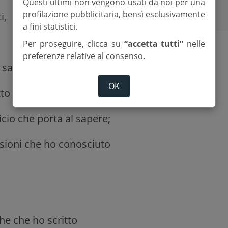
Questi ultimi non vengono usati da noi per una
profilazione pubblicitaria, bensì esclusivamente
i,
a fini statistici.
Per proseguire, clicca su
“accetta tutti”
nelle
preferenze relative al consenso.
sapresti rialzarti;
OK
tto
cio che porta al sapere;
assioni che ho conosciuto
ghe che ho scritto