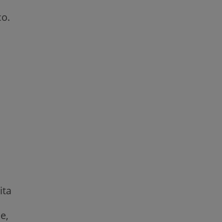
co.
ita
e,