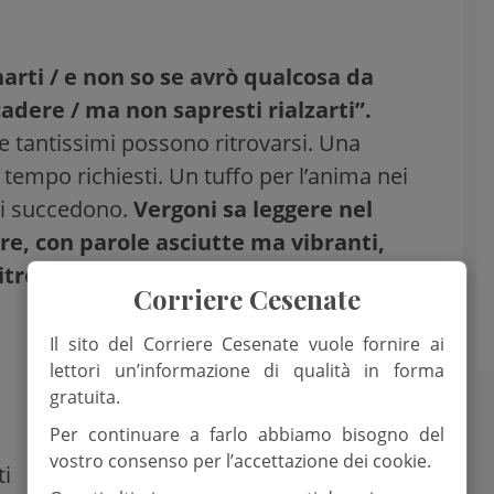
rti / e non so se avrò qualcosa da
cadere / ma non sapresti rialzarti”.
le tantissimi possono ritrovarsi. Una
l tempo richiesti. Un tuffo per l’anima nei
si succedono.
Vergoni sa leggere nel
ere, con parole asciutte ma vibranti,
ritrova con il capo ingrigito e il tempo
Corriere Cesenate
Il sito del Corriere Cesenate vuole fornire ai
lettori un’informazione di qualità in forma
gratuita.
Per continuare a farlo abbiamo bisogno del
vostro consenso per l’accettazione dei cookie.
ti