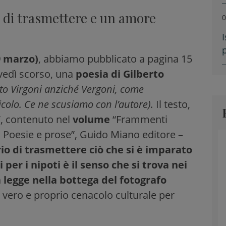
o di trasmettere e un amore
0
I
9 marzo)
, abbiamo pubblicato a pagina 15
ovedì scorso, una
poesia di Gilberto
itto Virgoni anziché Vergoni, come
icolo. Ce ne scusiamo con l’autore).
Il testo,
o”, contenuto nel
volume
“Frammenti
. Poesie e prose”, Guido Miano editore –
rio di trasmettere ciò che si è imparato
per i nipoti è il senso che si trova nei
 legge nella bottega del fotografo
n vero e proprio cenacolo culturale per