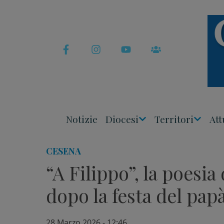
Skip
to
content
Notizie
Diocesi
Territori
Att
Apri
Apri
Menu
Menu
CESENA
“A Filippo”, la poesia
dopo la festa del pap
28 Marzo 2026 - 12:46