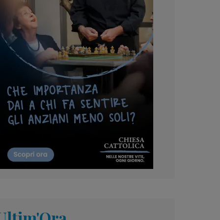
Ultim'Ora