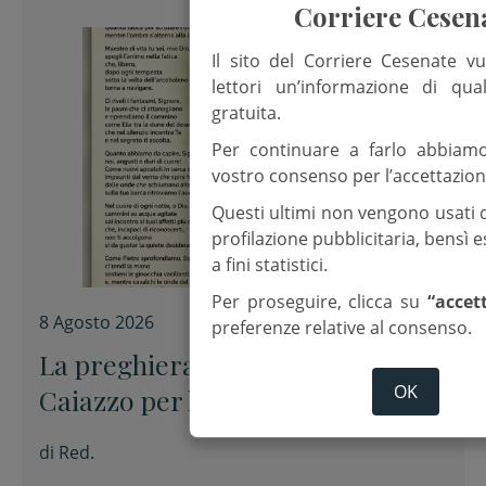
Corriere Cesen
Il sito del Corriere Cesenate vu
lettori un’informazione di qua
gratuita.
Per continuare a farlo abbiam
vostro consenso per l’accettazion
Questi ultimi non vengono usati 
profilazione pubblicitaria, bensì
a fini statistici.
Per proseguire, clicca su
“accet
8 Agosto 2026
preferenze relative al consenso.
La preghiera dell’arcivescovo
OK
Caiazzo per la XIX domenica del
Tempo ordinario
di
Red.