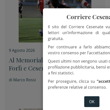
Corriere Cesen
Il sito del Corriere Cesenate vu
lettori un’informazione di qua
gratuita.
Per continuare a farlo abbiam
9 Agosto 2026
vostro consenso per l’accettazion
Al Memorial “Sirotti” 0-0 tra
Questi ultimi non vengono usati 
Forlì e Cesena
profilazione pubblicitaria, bensì
a fini statistici.
di
Marco Rossi
Per proseguire, clicca su
“accet
preferenze relative al consenso.
OK