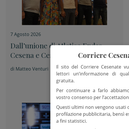
7 Agosto 2026
Dall’unione di Atletica Endas
Cesena e Cesena Triathlon nasce
Corriere Cesen
Elephas Sport Cesena
Il sito del Corriere Cesenate vu
di
Matteo Venturi
lettori un’informazione di qua
gratuita.
Per continuare a farlo abbiam
vostro consenso per l’accettazion
Questi ultimi non vengono usati 
profilazione pubblicitaria, bensì
a fini statistici.