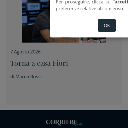
Per proseguire, clicca su
“accet
preferenze relative al consenso.
OK
7 Agosto 2026
Torna a casa Fiori
di
Marco Rossi