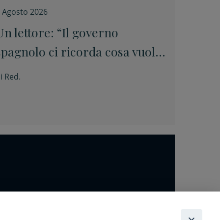
 Agosto 2026
Un lettore: “Il governo
spagnolo ci ricorda cosa vuole
dire essere europei”
i
Red.