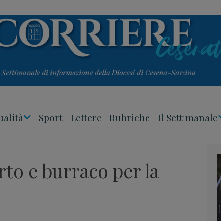
ualità
Sport
Lettere
Rubriche
Il Settimanale
Apri
Menu
rto e burraco per la