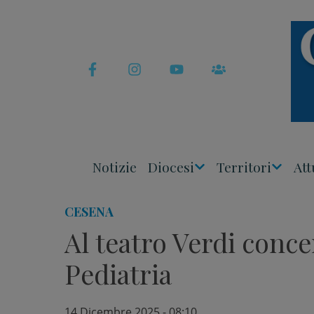
Skip
to
content
Notizie
Diocesi
Territori
Att
Apri
Apri
Menu
Menu
CESENA
Al teatro Verdi conce
Pediatria
14 Dicembre 2025 - 08:10