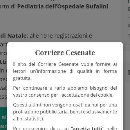
arto di
Pediatria dell’Ospedale Bufalini
.
0
di Natale
: alle 19 le registrazioni e
i partecipazione è di 20 euro a persona e per
Corriere Cesenate
ero 393 2175565. Il torneo vede la
utti del Cesenate
, che hanno messo a
Il sito del Corriere Cesenate vuole fornire ai
 in
due biciclette
offerte da “Alpha
lettori un’informazione di qualità in forma
gratuita.
peciale ci sarà anche un’opera donata
cavato del torneo sarà devoluto ai progetti di
Per continuare a farlo abbiamo bisogno del
vostro consenso per l’accettazione dei cookie.
resso il nosocomio cesenate.
Questi ultimi non vengono usati da noi per una
profilazione pubblicitaria, bensì esclusivamente
i al canale WhatsApp del Corriere
a fini statistici.
senate.
Per proseguire, clicca su
“accetta tutti”
nelle