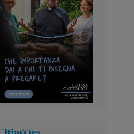
Ultim'Ora