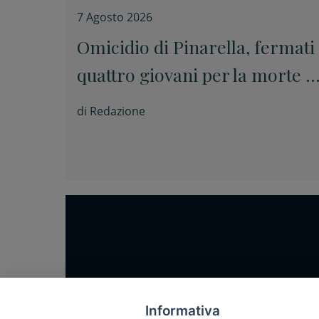
7 Agosto 2026
Omicidio di Pinarella, fermati
quattro giovani per la morte d
Nicola Musiani
di
Redazione
Home
Notizie
Informativa