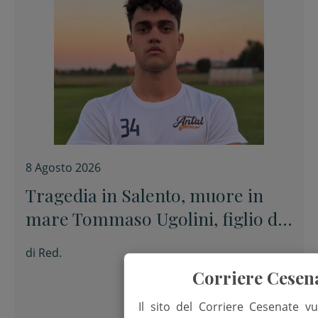
8 Agosto 2026
Tragedia in Salento, muore in
mare Tommaso Ugolini, figlio del
primario di Chirurgia e nipote
di
Red.
della consigliera regionale
Corriere Cesen
Il sito del Corriere Cesenate vu