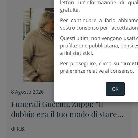
lettori un’informazione di qua
gratuita.
Per continuare a farlo abbiam
vostro consenso per l’accettazion
Questi ultimi non vengono usati 
profilazione pubblicitaria, bensì
a fini statistici.
Per proseguire, clicca su
“accet
preferenze relative al consenso.
OK
8 Agosto 2026
Funerali Guccini, Zuppi: “Il
dubbio era il tuo modo di stare
davanti alle cose senza barare”
di
R.B.