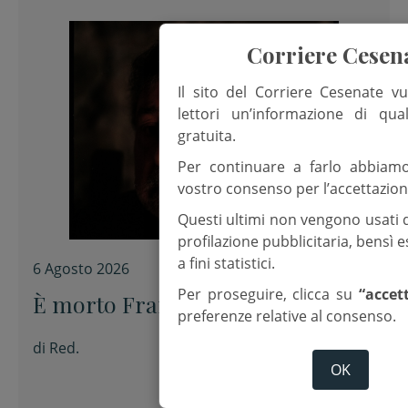
Corriere Cesen
Il sito del Corriere Cesenate vu
lettori un’informazione di qua
gratuita.
Per continuare a farlo abbiam
vostro consenso per l’accettazion
Questi ultimi non vengono usati 
profilazione pubblicitaria, bensì
a fini statistici.
6 Agosto 2026
Per proseguire, clicca su
“accet
È morto Francesco Guccini
preferenze relative al consenso.
di
Red.
OK