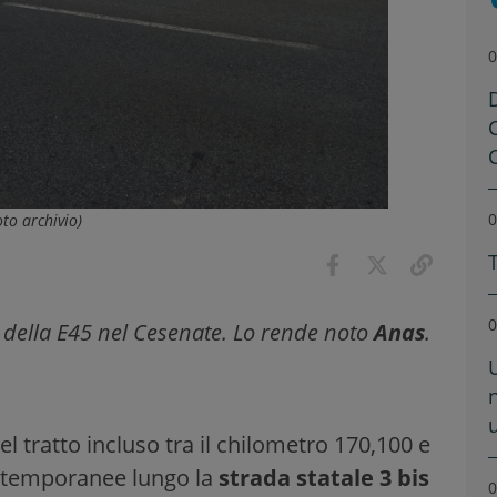
0
0
oto archivio)
0
 della E45 nel Cesenate. Lo rende noto
Anas
.
u
el tratto incluso tra il chilometro 170,100 e
ni temporanee lungo la
strada statale 3 bis
0