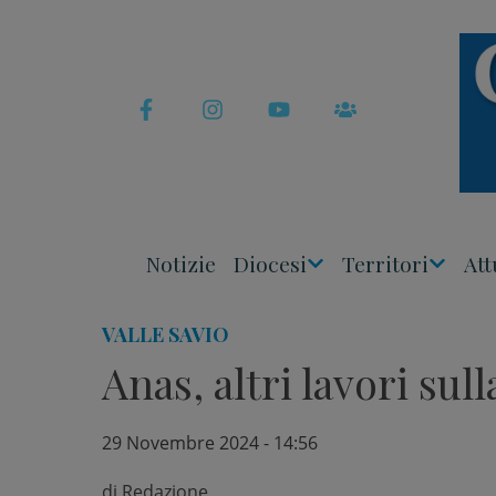
Skip
to
content
Notizie
Diocesi
Territori
Att
Apri
Apri
Menu
Menu
VALLE SAVIO
Anas, altri lavori sull
29 Novembre 2024 - 14:56
di
Redazione