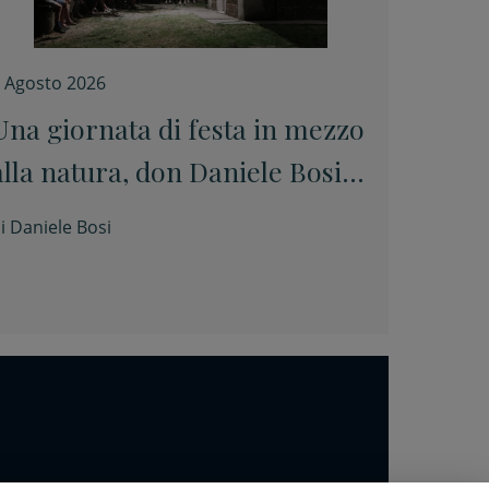
 Agosto 2026
Una giornata di festa in mezzo
alla natura, don Daniele Bosi:
“Qui la terra si unisce al cielo”
i
Daniele Bosi