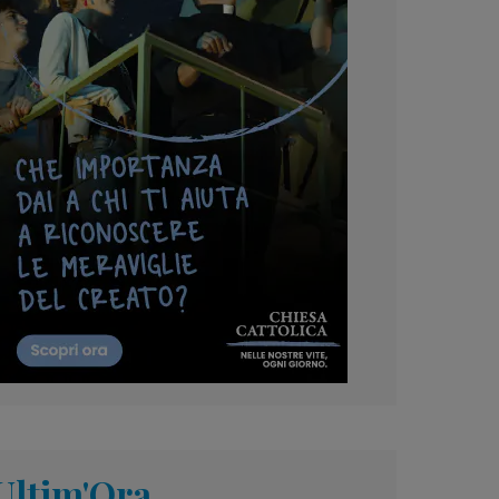
Ultim'Ora