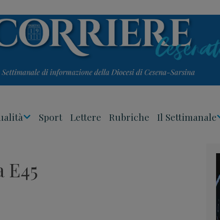
ualità
Sport
Lettere
Rubriche
Il Settimanale
Apri
Menu
a E45