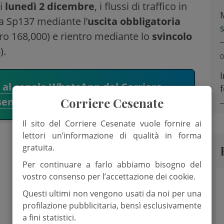
i
lunedì 2 dicembre
, i flussi di traffico in
a Sp137 mediante l’
uscita obbligatoria
ro 168,000) e rientro mediante lo
svincolo
).
0
i al canale WhatsApp del Corriere
f
Corriere Cesenate
senate.
Il sito del Corriere Cesenate vuole fornire ai
lettori un’informazione di qualità in forma
gratuita.
Per continuare a farlo abbiamo bisogno del
vostro consenso per l’accettazione dei cookie.
Questi ultimi non vengono usati da noi per una
profilazione pubblicitaria, bensì esclusivamente
a fini statistici.