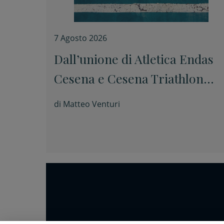
7 Agosto 2026
Dall’unione di Atletica Endas
Cesena e Cesena Triathlon
nasce Elephas Sport Cesena
di
Matteo Venturi