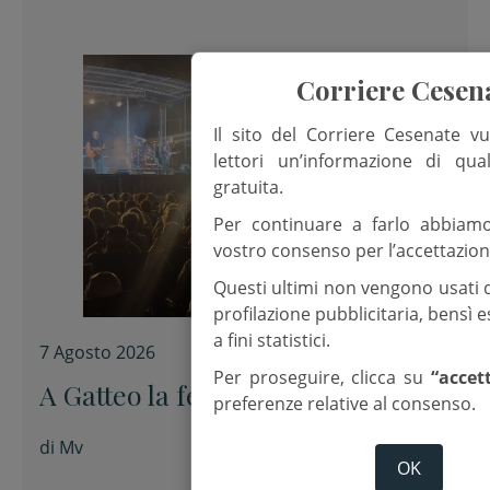
Corriere Cesen
Il sito del Corriere Cesenate vu
lettori un’informazione di qua
gratuita.
Per continuare a farlo abbiam
vostro consenso per l’accettazion
Questi ultimi non vengono usati 
profilazione pubblicitaria, bensì
a fini statistici.
7 Agosto 2026
Per proseguire, clicca su
“accet
A Gatteo la festa di San Lorenzo
preferenze relative al consenso.
di
Mv
OK