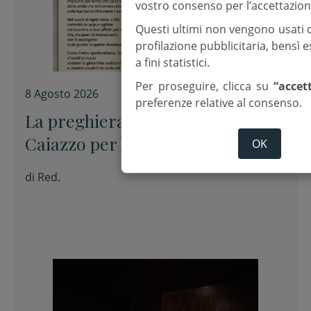
vostro consenso per l’accettazion
Questi ultimi non vengono usati 
profilazione pubblicitaria, bensì
a fini statistici.
Per proseguire, clicca su
“accet
8 Agosto 2026
preferenze relative al consenso.
La preghiera dell’arcivescovo
Caiazzo per la XIX domenica del
OK
Tempo ordinario
di
Red.