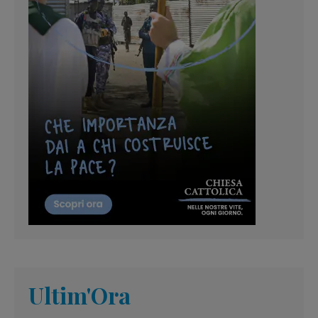
Ultim'Ora