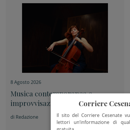
8 Agosto 2026
Musica contemporanea e
improvvisazione alla Fondazione
Corriere Cesen
Tito Balestra di Longiano
Il sito del Corriere Cesenate vu
di
Redazione
lettori un’informazione di qua
gratuita.