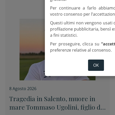
Per continuare a farlo abbiam
vostro consenso per l’accettazion
Questi ultimi non vengono usati 
profilazione pubblicitaria, bensì
a fini statistici.
Per proseguire, clicca su
“accet
preferenze relative al consenso.
OK
8 Agosto 2026
Tragedia in Salento, muore in
mare Tommaso Ugolini, figlio del