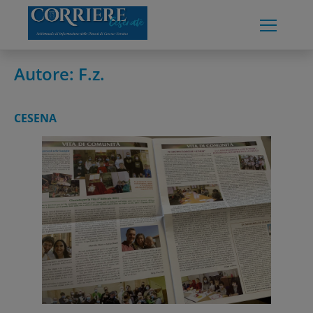
Skip
to
content
Autore:
F.z.
CESENA