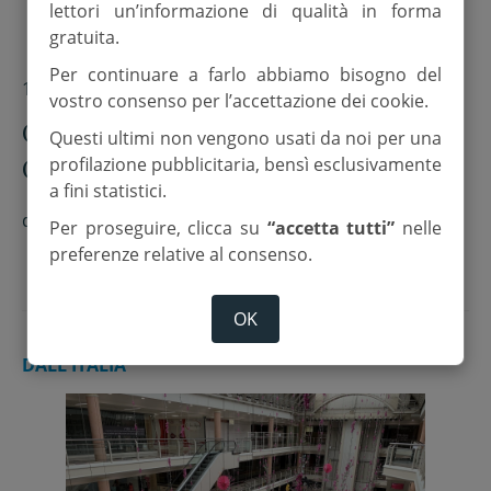
lettori un’informazione di qualità in forma
gratuita.
Per continuare a farlo abbiamo bisogno del
11 Aprile 2021
vostro consenso per l’accettazione dei cookie.
Coronavirus, i dati odierni a Forlì-
Questi ultimi non vengono usati da noi per una
Cesena. Ancora in diminuzione i
profilazione pubblicitaria, bensì esclusivamente
a fini statistici.
positivi
di
F.z.
Per proseguire, clicca su
“accetta tutti”
nelle
preferenze relative al consenso.
OK
DALL'ITALIA