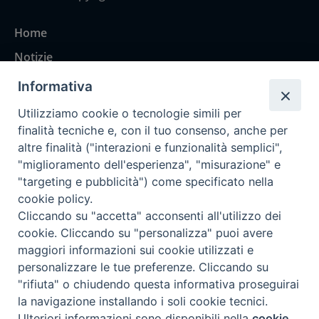
Home
Notizie
Rubriche
Informativa
Chi siamo
Utilizziamo cookie o tecnologie simili per
Come abbonarsi
finalità tecniche e, con il tuo consenso, anche per
altre finalità ("interazioni e funzionalità semplici",
Contatti
"miglioramento dell'esperienza", "misurazione" e
"targeting e pubblicità") come specificato nella
cookie policy.
Cliccando su "accetta" acconsenti all'utilizzo dei
cookie. Cliccando su "personalizza" puoi avere
maggiori informazioni sui cookie utilizzati e
personalizzare le tue preferenze. Cliccando su
"rifiuta" o chiudendo questa informativa proseguirai
la navigazione installando i soli cookie tecnici.
Ulteriori informazioni sono disponibili nella
cookie